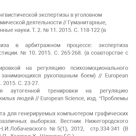
нгвистической экспертизы в уголовном
омической деятельности // Гуманитарные,
е науки. Т. 2. № 11. 2015. С. 118-122 (в
ртиза в арбитражном процессе: экспертиза
тиции. № 10. 2015. С. 265-268. (в соавторстве с
ировкой на регуляцию психоэмоционального
е занимающихся рукопашным боем) // European
 2015. С. 23-27.
ия аутогенной тренировки на регуляцию
илых людей // European Science, изд. “Проблемы
кта для генерируемых компьютером графических
различных выборках. Вестник Нижегородского
Н.И.Лобачевского №5(1), 2012, стр.334-341 (В