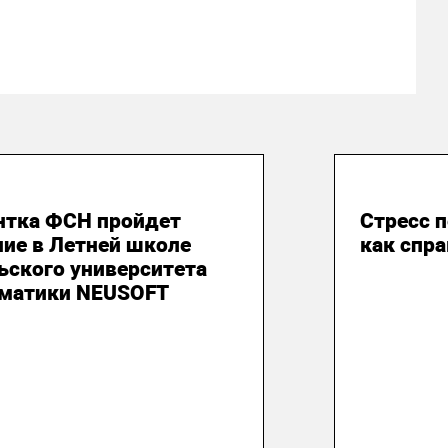
юня 2026
08 июня
нтка ФСН пройдет
Стресс 
ние в Летней школе
как спр
ьского университета
матики NEUSOFT