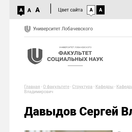
A
A
Цвет сайта
A
A
A
Университет Лобачевского
Главная
-
О факультете
-
Структура
-
Кафедры
-
Кафедра
Владимирович
Давыдов Сергей В