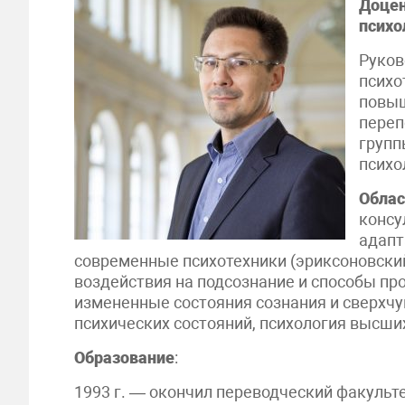
Доцен
психо
Руков
психо
повыш
переп
групп
психо
Облас
консу
адапт
современные психотехники (эриксоновский 
воздействия на подсознание и способы п
измененные состояния сознания и сверхч
психических состояний, психология высши
Образование
:
1993 г. — окончил переводческий факульт