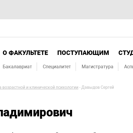
О ФАКУЛЬТЕТЕ
ПОСТУПАЮЩИМ
СТУ
Бакалавриат
Специалитет
Магистратура
Асп
 возрастной и клинической психологии
-
Давыдов Сергей
ладимирович