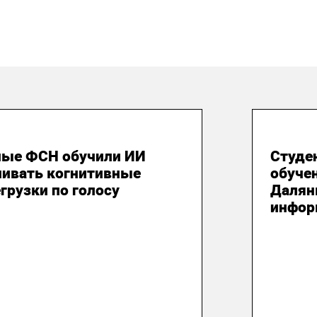
 июля 2026
24 и
ные ФСН обучили ИИ
Студе
нивать когнитивные
обуче
грузки по голосу
Далян
инфор