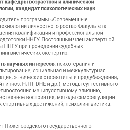
т кафедры возрастной и клинической
логии, кандидат психологических наук
одитель программы «Современные
технологии личностного роста» Факультета
ения квалификации и профессиональной
одготовки ННГУ. Постоянный член экспертной
ы ННГУ при проведении судебных
лингвистических экспертиз.
ть научных интересов
: психотерапия и
льтирование, социальная и межкультурная
ация, этнические стереотипы и предубеждения,
гипноз, НЛП, DHE и др.), методы суггестивного
ротивостояния манипулятивному влиянию,
увственное восприятие, методы саморегуляции
х спортивных достижений, психолингвистика.
ет Нижегородского государственного