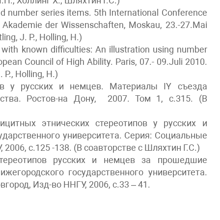
П., Холлинг Х., Шляхтин Г.С.)
ted number series items. 5th International Conference
che Akademie der Wissenschaften, Moskau, 23.-27.Mai
ling, J. P., Holling, H.)
with known difficulties: An illustration using number
pean Council of High Ability. Paris, 07.-
09.Juli 2010.
. P., Holling, H.)
ов у русских и немцев. Материалы IY съезда
ства. Ростов-на Дону, 2007. Том 1, с.315. (В
ицитных этнических стереотипов у русских и
ударственного университета. Серия: Социальные
 2006, с.125 -138. (В соавторстве с Шляхтин Г.С.)
тереотипов русских и немцев за прошедшие
ижегородского государственного университета.
город, Изд-во ННГУ, 2006, с.33 – 41.