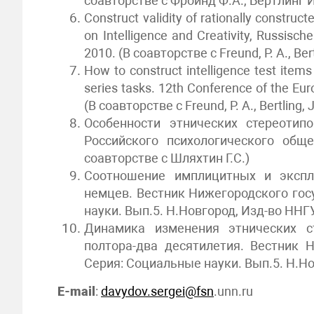
соавторстве с Фройнд Ф.А., Бертлинг Й.
Construct validity of rationally construc
on Intelligence and Creativity, Russis
2010. (
В
соавторстве
с
Freund, P. A., Bert
How to construct intelligence test items 
series tasks. 12th Conference of the Euro
(
В
соавторстве
с
Freund, P. A., Bertling, J
Особенности этнических стереотип
Российского психологического обще
соавторстве с Шляхтин Г.С.)
Соотношение имплицитных и экспл
немцев. Вестник Нижегородского гос
науки. Вып.5. Н.Новгород, Изд-во ННГУ,
Динамика изменения этнических с
полтора-два десятилетия. Вестник Н
Серия: Социальные науки. Вып.5. Н.Нов
E-mail
:
davydov.sergei@fsn
.unn.ru