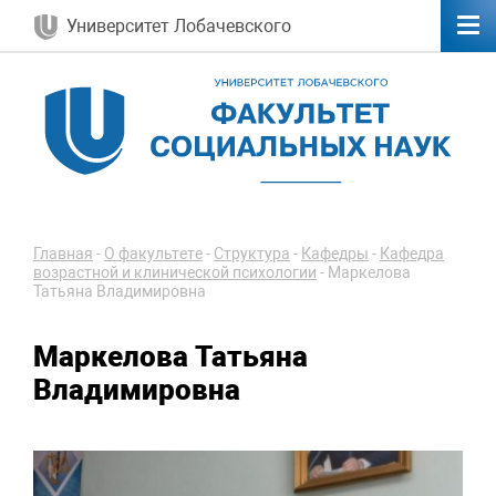
Университет Лобачевского
Главная
-
О факультете
-
Структура
-
Кафедры
-
Кафедра
возрастной и клинической психологии
-
Маркелова
Татьяна Владимировна
Маркелова Татьяна
Владимировна