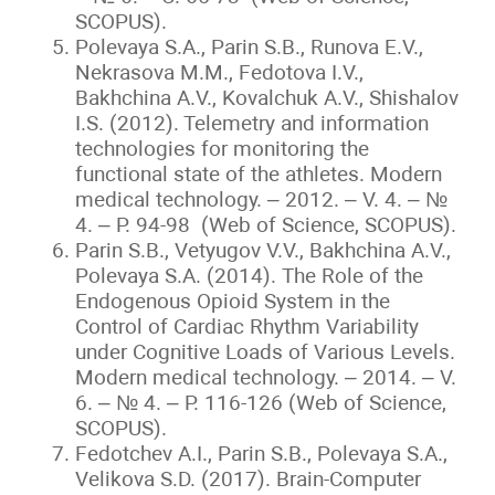
SCOPUS).
Polevaya S.A., Parin S.B., Runova E.V.,
Nekrasova M.M., Fedotova I.V.,
Bakhchina A.V., Kovalchuk A.V., Shishalov
I.S. (2012). Telemetry and information
technologies for monitoring the
functional state of the athletes. Modern
medical technology. – 2012. – V. 4. – №
4. – P. 94-98 (Web of Science, SCOPUS).
Parin S.B., Vetyugov V.V., Bakhchina А.V.,
Polevaya S.А. (2014). The Role of the
Endogenous Opioid System in the
Control of Cardiac Rhythm Variability
under Cognitive Loads of Various Levels.
Modern medical technology. – 2014. – V.
6. – № 4. – P. 116-126 (Web of Science,
SCOPUS).
Fedotchev А.I., Parin S.B., Polevaya S.A.,
Velikova S.D. (2017). Brain-Computer