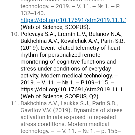
technology. – 2019. – V. 11. – № 1. – P.
132–140.
https://doi.org/10.17691/stm2019.11.1.15
(Web of Science, SCOPUS).
Polevaya S.A., Eremin E.V., Bulanov N.A.,
Bakhchina А.V., Kovalchuk A.V., Parin S.B.
(2019). Event-related telemetry of heart
rhythm for personalized remote
monitoring of cognitive functions and
stress under conditions of everyday
activity. Modern medical technology. –
2019. – V. 11. – № 1. – P.109–115. –
https://doi.org/10.17691/stm2019.11.1.13
(Web of Science, SCOPUS, Q2).
Bakhchina А.V., Laukka S.J., Parin S.B.,
Gavrilov V.V. (2019). Dynamics of stress
activation in rats exposed to repeated
stress conditions. Modern medical
technology. – – V. 11. – № 1. – p. 155–