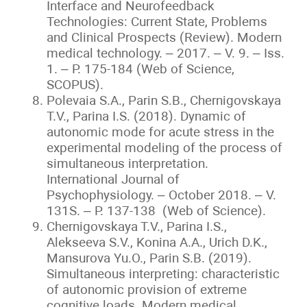
Interface and Neurofeedback
Technologies: Current State, Problems
and Clinical Prospects (Review). Modern
medical technology. – 2017. – V. 9. – Iss.
1. – P. 175-184 (Web of Science,
SCOPUS).
Polevaia S.A., Parin S.B., Chernigovskaya
T.V., Parina I.S. (2018). Dynamic of
autonomic mode for acute stress in the
experimental modeling of the process of
simultaneous interpretation.
International Journal of
Psychophysiology. – October 2018. – V.
131S. – P. 137-138 (Web of Science).
Chernigovskaya T.V., Parina I.S.,
Alekseeva S.V., Konina A.A., Urich D.K.,
Mansurova Yu.O., Parin S.B. (2019).
Simultaneous interpreting: characteristic
of autonomic provision of extreme
cognitive loads. Modern medical