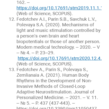
162. –
https://doi.org/10.17691/stm2019.11.1.18
(Web of Science, SCOPUS).
Fedotchev A.I., Parin S.B., Savchuk L.V.,
Polevaya S.A. (2020). Mechanisms of
light and music stimulation controlled by
a person’s own brain and heart
biopotentials or those of another person.
Modern medical technology. – 2020. – V
– № 4. – Р. 23–29.
https://doi.org/10.17691/stm2020.12.4.03
(Web of Science, SCOPUS).
Fedotchev A., Parin S., Polevaya S.,
Zemlianaia A. (2021). Human Body
Rhythms in the Development of Non-
Invasive Methods of Closed-Loop
Adaptive Neurostimulation. Journal of
Personalized Medicine. – 2021. – V. 11.
– № 5. – Р. 437 (437-443). –
https://doi.org/10.3390/jpm11050437