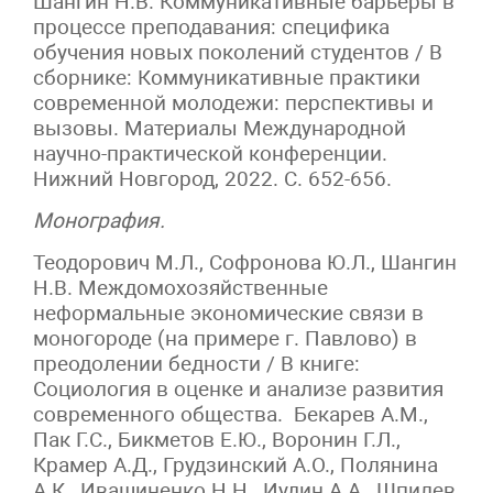
Шангин Н.В. Коммуникативные барьеры в
процессе преподавания: специфика
обучения новых поколений студентов / В
сборнике: Коммуникативные практики
современной молодежи: перспективы и
вызовы. Материалы Международной
научно-практической конференции.
Нижний Новгород, 2022. С. 652-656.
Монография.
Теодорович М.Л., Софронова Ю.Л., Шангин
Н.В. Междомохозяйственные
неформальные экономические связи в
моногороде (на примере г. Павлово) в
преодолении бедности / В книге:
Социология в оценке и анализе развития
современного общества. Бекарев А.М.,
Пак Г.С., Бикметов Е.Ю., Воронин Г.Л.,
Крамер А.Д., Грудзинский А.О., Полянина
А.К., Ивашиненко Н.Н., Иудин А.А., Шпилев