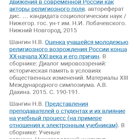
движения в современной России как
акторы религиозного поля
. автореферат
дис. … кандидата социологических наук /
Нижегор. гос. ун-т им. Н.И. Лобачевского.
Нижний Новгород, 2015
Шангин Н.В.
Оценка учащейся молодежью
религиозного возрождения России конца
XX-начала XXI века и его причин
. В
сборнике: Диалог мировоззрений:
историческая память в условиях
общественных изменений. Материалы XIII
Международного симпозиума. А.В.
Дахина. 2015. С. 190-191.
Шангин Н.В.
Представления
преподавателей о студентах и их влияние
на учебный процесс (на примере
отношения к электронным учебникам)
. В
сборнике: Ученые