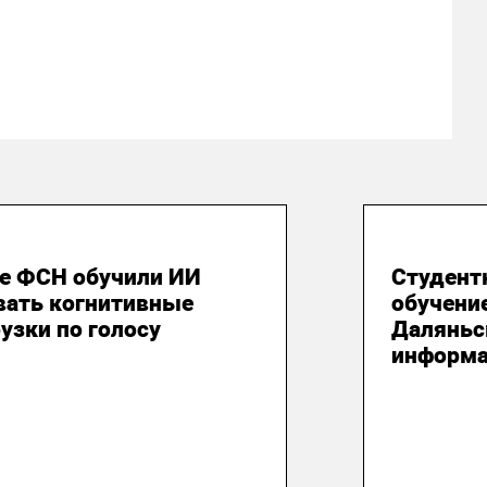
юля 2026
24 июня
е ФСН обучили ИИ
Студент
вать когнитивные
обучени
узки по голосу
Даляньс
информа