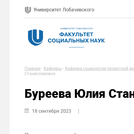
Университет Лобачевского
Главная
-
Кафедры
-
Кафедра социологии проектной де
Станиславовна
Буреева Юлия Ста
18 сентября 2023