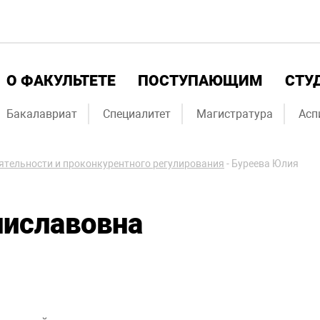
О ФАКУЛЬТЕТЕ
ПОСТУПАЮЩИМ
СТУ
Бакалавриат
Специалитет
Магистратура
Асп
ятельности и проконкурентного регулирования
-
Буреева Юлия
ниславовна