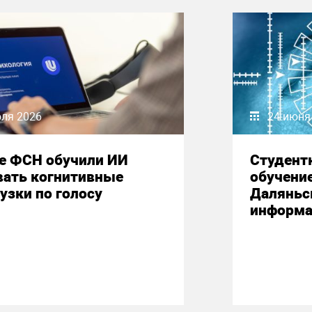
юля 2026
24 июня
е ФСН обучили ИИ
Студент
вать когнитивные
обучени
узки по голосу
Даляньс
информа