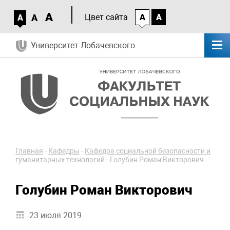
A
A
Цвет сайта
A
A
A
Университет Лобачевского
Главная
-
Кафедры
-
Кафедра социальной безопасности и
гуманитарных технологий
-
Голубин Роман Викторович
Голубин Роман Викторович
23 июля 2019