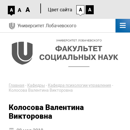
A
A
Цвет сайта
A
A
A
Университет Лобачевского
Главная
-
Кафедры
-
Кафедра психологии управления
-
Колосова Валентина Викторовна
Колосова Валентина
Викторовна