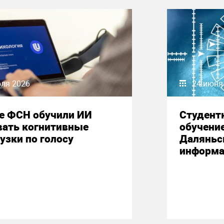
юля 2026
24 июня
е ФСН обучили ИИ
Студент
вать когнитивные
обучени
узки по голосу
Даляньс
информа