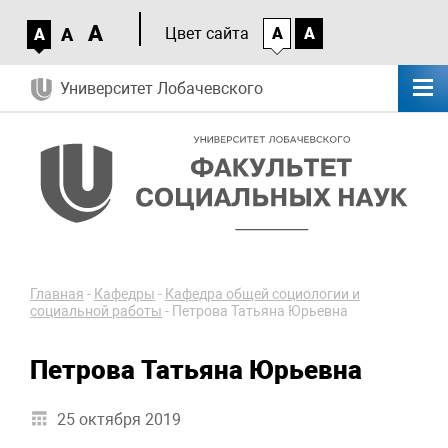
A
A
Цвет сайта
A
A
A
Университет Лобачевского
Главная
-
Кафедры
-
Кафедра общей социологии и
социальной работы
-
Петрова Татьяна Юрьевна
Петрова Татьяна Юрьевна
25 октября 2019