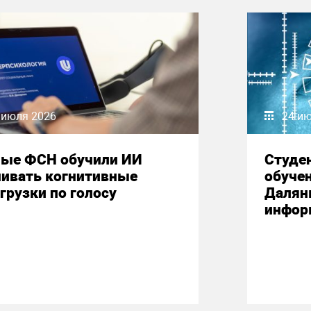
 июля 2026
24 и
ные ФСН обучили ИИ
Студе
нивать когнитивные
обучен
грузки по голосу
Далян
инфор