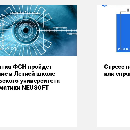
юня 2026
08 июня
нтка ФСН пройдет
Стресс 
ие в Летней школе
как спр
ьского университета
матики NEUSOFT