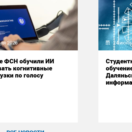
юля 2026
24 июня
е ФСН обучили ИИ
Студент
вать когнитивные
обучени
узки по голосу
Даляньс
информа