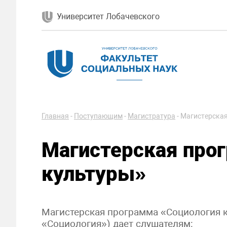
Университет Лобачевского
Главная
-
Поступающим
-
Магистратура
-
Магистерская
Магистерская про
культуры»
Магистерская программа «Социология к
«Социология») дает слушателям: