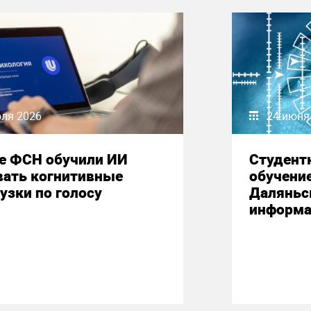
юля 2026
24 июня
е ФСН обучили ИИ
Студент
вать когнитивные
обучени
узки по голосу
Даляньс
информа