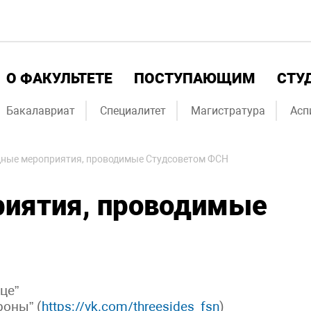
О ФАКУЛЬТЕТЕ
ПОСТУПАЮЩИМ
СТУ
Бакалавриат
Специалитет
Магистратура
Асп
ные мероприятия, проводимые Студсоветом ФСН
иятия, проводимые
це”
роны” (
https://vk.com/threesides_fsn
)