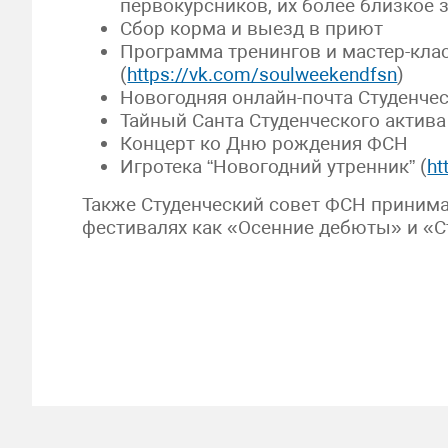
первокурсников, их более близкое
Сбор корма и выезд в приют
Программа тренингов и мастер-кла
(
https://vk.com/soulweekendfsn
)
Новогодняя онлайн-почта Студенче
Тайный Санта Студенческого актив
Концерт ко Дню рождения ФСН
Игротека “Новогодний утренник” (
ht
Также Студенческий совет ФСН принимае
фестивалях как «Осенние дебюты» и «С