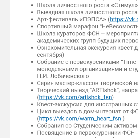
Школа личностного роста «Стимул»
Выездная школа личностного роста
Арт-фестиваль «ПЭПСА» (
https://vk
Спортивный марафон “НеВесомость
Школа кураторов ФСН – мероприяти
академических групп будущих перв
Ознакомительная экскурсия-квест 
сентября)
Собрание с первокурсниками “Time t
молодежными организациями и сту
Н.И. Лобачевского
Серия мастер-классов творческой
Творческий выезд “ARTishok”, нап
(
https://vk.com/artishok_fsn
)
Квест-экскурсия для иностранных с
Цикл выездов в дом-интернат от Ф
(
https://vk.com/warm_heart_fsn
)
Собрания со Студенческим активо
Посвящение в первокурсники ФСН –