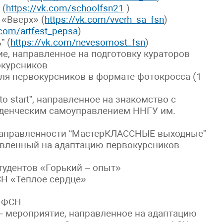
 (
https://vk.com/schoolfsn21
)
 «Вверх» (
https://vk.com/vverh_sa_fsn
)
.com/artfest_pepsa
)
” (
https://vk.com/nevesomost_fsn
)
е, направленное на подготовку кураторов
окурсников
для первокурсников в формате фотокросса (1
o start”, направленное на знакомство с
денческим самоуправлением ННГУ им.
 направленности “МастерКЛАССНЫЕ выходные”
равленный на адаптацию первокурсников
тудентов «Горький – опыт»
СН «Теплое сердце»
м ФСН
 мероприятие, направленное на адаптацию