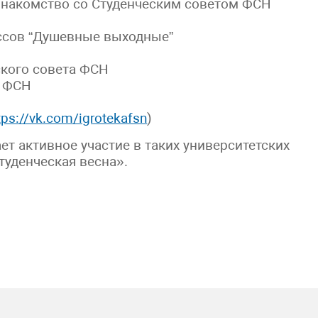
 знакомство со Студенческим советом ФСН
ссов “Душевные выходные”
ского совета ФСН
а ФСН
tps://vk.com/igrotekafsn
)
т активное участие в таких университетских
туденческая весна».