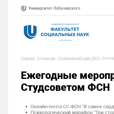
Университет Лобачевского
Главная
-
Студентам
-
Студенческий совет ФСН
-
Ежегод
Ежегодные меропр
Студсоветом ФСН
Онлайн-почта СС ФСН “В самое серд
Психологический марафон “Три сто