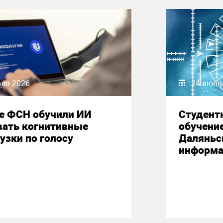
юля 2026
24 июня
е ФСН обучили ИИ
Студент
вать когнитивные
обучени
узки по голосу
Даляньс
информа