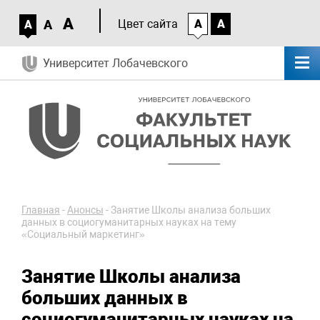
A
A
Цвет сайта
A
A
A
Университет Лобачевского
Главная
-
Анонсы
-
Занятие Школы анализа больших
данных в социогуманитарных науках на тему
«Социальный маркетинг»
Занятие Школы анализа
больших данных в
социогуманитарных науках на