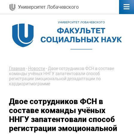
Университет Лобачевского
Главная
-
Новости
-
Двое сотрудников ФСН в составе
команды учёных ННГУ запатентовали способ
регистрации эмоциональной дезадаптации по
кардиоритмограмме
Двое сотрудников ФСН в
составе команды учёных
ННГУ запатентовали способ
регистрации эмоциональной