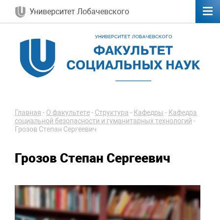
Университет Лобачевского
Главная
-
О факультете
-
Структура
-
Кафедры
-
Кафедра
социальной безопасности и гуманитарных технологий
-
Грозов Степан Сергеевич
Грозов Степан Сергеевич