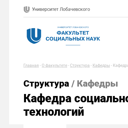
Университет Лобачевского
Главная
-
О факультете
-
Структура
-
Кафедры
-
Кафедра
Структура
/ Кафедры
Кафедра социально
технологий