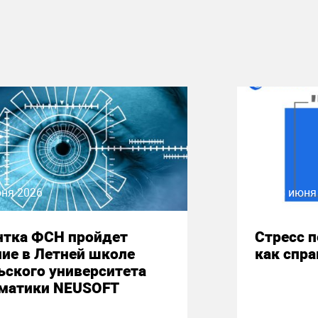
юня 2026
08 июня
нтка ФСН пройдет
Стресс 
ие в Летней школе
как спр
ьского университета
матики NEUSOFT