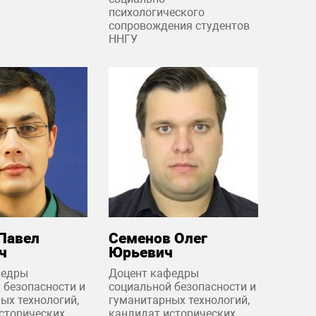
психологического
сопровождения студентов
ННГУ
Павел
Семенов Олег
ч
Юрьевич
федры
Доцент кафедры
 безопасности и
социальной безопасности и
ых технологий,
гуманитарных технологий,
сторических
кандидат исторических