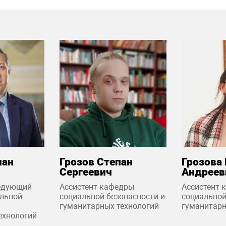
ман
Грозов Степан
Грозова
Сергеевич
Андреев
ведующий
Ассистент кафедры
Ассистент 
льной
социальной безопасности и
социальной
гуманитарных технологий
гуманитарн
ехнологий