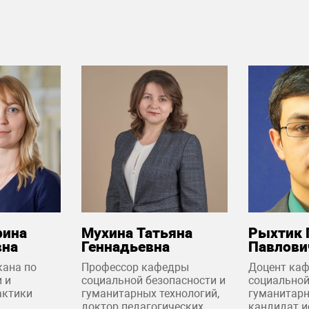
рина
Мухина Татьяна
Рыхтик 
вна
Геннадьевна
Павлови
кана по
Профессор кафедры
Доцент ка
 и
социальной безопасности и
социальной
актики
гуманитарных технологий,
гуманитарн
доктор педагогических
кандидат и