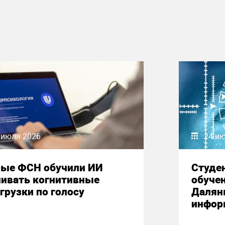
 июля 2026
24 и
ные ФСН обучили ИИ
Студе
нивать когнитивные
обучен
грузки по голосу
Далян
инфор