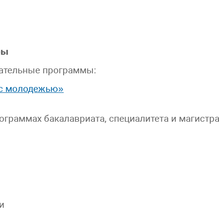
ры
ательные программы:
 с молодежью»
граммах бакалавриата, специалитета и магистр
и