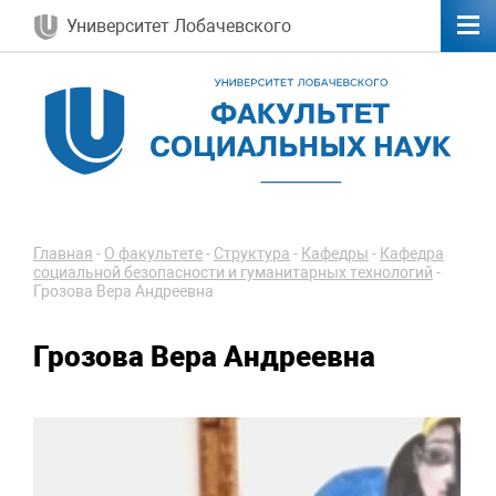
Университет Лобачевского
Главная
-
О факультете
-
Структура
-
Кафедры
-
Кафедра
социальной безопасности и гуманитарных технологий
-
Грозова Вера Андреевна
Грозова Вера Андреевна