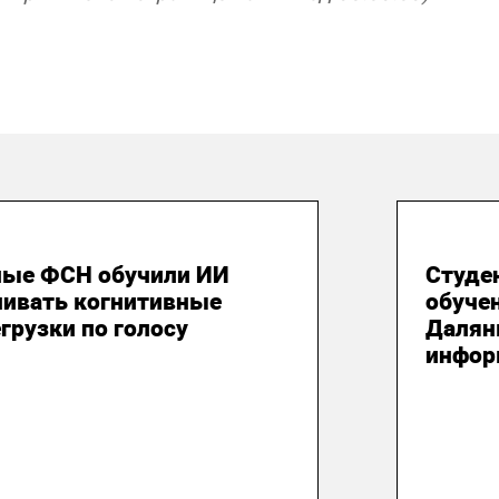
 июля 2026
24 и
ные ФСН обучили ИИ
Студе
нивать когнитивные
обуче
грузки по голосу
Далян
инфор