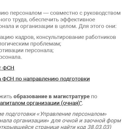
ению персоналом — совместно с руководством
ного труда, обеспечить эффективное
нала и организации в целом. Для этого они:
тацию кадров, консультирование работников
логическим проблемам;
тивации персонала;
рсонала.
т ФСН
а ФСН по направлению подготовки
лжить
образование в
магистратуре
по
апиталом организации (очная)”
.
ие подготовки «Управление персоналом»
нала организации» для очной и заочной форм
открывшейся странице найти код 38.03.03)