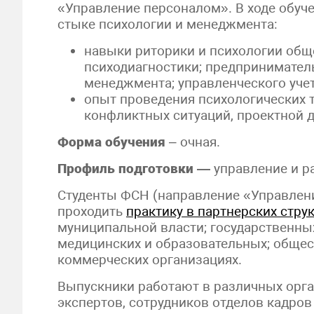
«Управление персоналом». В ходе обуч
стыке психологии и менеджмента:
навыки риторики и психологии общ
психодиагностики; предприниматель
менеджмента; управленческого уче
опыт проведения психологических т
конфликтных ситуаций, проектной д
Форма обучения
– очная.
Профиль подготовки —
управление и р
Студенты ФСН (направление «Управлен
проходить
практику в партнерских стру
муниципальной власти; государственны
медицинских и образовательных; общес
коммерческих организациях.
Выпускники работают в различных орга
экспертов, сотрудников отделов кадров