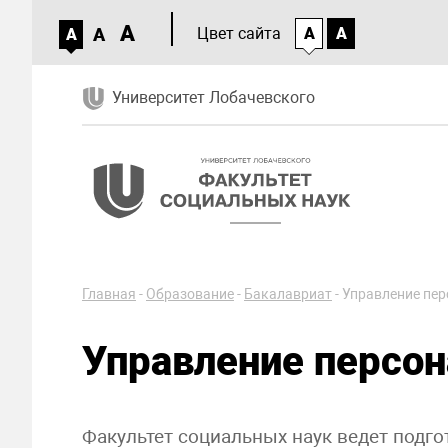
A
A
Цвет сайта
A
A
A
Университет Лобачевского
Главная
-
Образование
-
Бакалавриат
-
Управление пе
Управление персо
Факультет социальных наук ведет подг