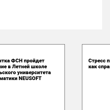
юня 2026
08 июня
нтка ФСН пройдет
Стресс 
ние в Летней школе
как спр
ьского университета
матики NEUSOFT