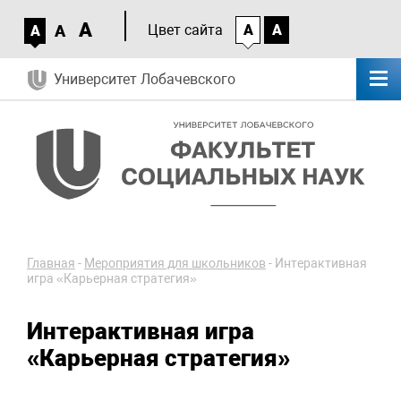
A
A
Цвет сайта
A
A
A
Университет Лобачевского
Главная
-
Мероприятия для школьников
-
Интерактивная
игра «Карьерная стратегия»
Интерактивная игра
«Карьерная стратегия»