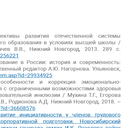
ективы развития отечественной системы
го образования в условиях высшей школы /
дачев В.В., Нижний Новгород, 2013. 289 с.
26256221
зование в России: история и современность:
твенный редактор А.Ю. Нагорнова. Ульяновск,
/item.asp?id=29934925
 особенности и коррекция эмоционально-
я с ограниченными возможностями здоровья
зовательной инклюзии / Мухина Т.Г., Егорова
.В., Родионова А.Д. Нижний Новгород, 2018. –
sp?id=36608576
звитие инициативности у членов трудового
орпоративной подготовки. Новосибирский
имени генерала армии И.К. Яковлева войск