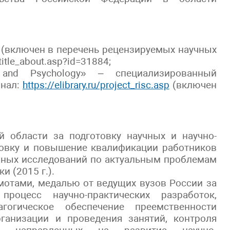
 (включен в перечень рецензируемых научных
title_about.asp?id=31884;
n and Psychology» – специализированный
рнал:
https://elibrary.ru/project_risc.asp
(включен
 области за подготовку научных и научно-
отовку и повышение квалификации работников
учных исследований по актуальным проблемам
и (2015 г.).
мотами, медалью от ведущих вузов России за
роцесс научно-практических разработок,
агогическое обеспечение преемственности
анизации и проведения занятий, контроля