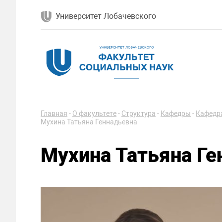
Университет Лобачевского
Главная
-
О факультете
-
Структура
-
Кафедры
-
Кафедра
Мухина Татьяна Геннадьевна
Мухина Татьяна Ге