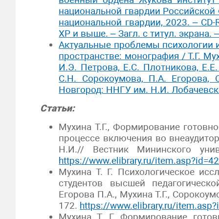
национальной гвардии Российской 
национальной гвардии, 2023. – CD-
XP и выше. – Загл. с титул. экрана.
Актуальные проблемы психологии 
пространстве: монография / Т.Г. Мух
И.Э. Петрова, Е.С. Плотникова, Е.Е
С.Н. Сорокоумова, П.А. Егорова, 
Новгород: ННГУ им. Н.И. Лобачевско
Статьи:
Мухина Т.Г., Формирование готов
процессе включения во внеаудиторн
Н.И.// Вестник Мининского уни
https://www.elibrary.ru/item.asp?id=
Мухина Т. Г. Психологическое ис
студентов высшей педагогическо
Егорова П.А., Мухина Т.Г., Сорокоум
172.
https://www.elibrary.ru/item.as
Мухина Т. Г. Формирование гото