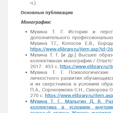
ч.).
Основные публикации
Монографии:
Мухина Т. Г. История и персп
дополнительного профессионально
Мухина Т.Г., Копосов Е.В., Боро
https://www.elibrary.ru/item.asp?id=
Мухина Т. Г. [и др.] Высшее обра
коллективная монография / Ответс
2017. 453 с.
https://www.elibrary.ru
Мухина Т. Г. Психологические
личностного развития обучающихс
и их сверстников в условиях обра
П.А., Сорокоумова С.Н., Суворова О
270 с.
https://www.elibrary.ru/item.a
Мухина Т. Г., Малыгин Д. В. Ра
коллектива в условиях внутрик
военный ордена Жукова институт 