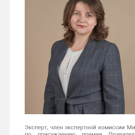
Эксперт, член экспертной комиссии М
по присуждению премии Правител