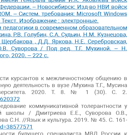
Федерации. – Новосибирск: Изд-во НВИ войск
ROM. – Систем. требования: Microsoft Windows
 – Текст. Изображение : электронные.
и педагогики в современном образовательном
ина, Р.В. Голубин, С.А. Судьин, Н.М. Кузнецова,
. Щербакова , Д.Д. Яркова, Н.Е. Серебровская,
О.В. Суворова / Под ред. Т.Г. Мухиной. – Н.
го, 2020. – 222 с.
ности курсантов к межличностному общению в
ую деятельность в вузе /Мухина Т.Г., Мусина
верситета. 2020. Т. 8. № 1 (30). С. 2.
42620372
следование коммуникативной толерантности у
й школы / Дмитриева Е.Е., Суворова О.В.,
ова С.Н. //Язык и культура. 2019. № 45. С. 161-
p?id=38577571
вности будущего специалиста МВД России к